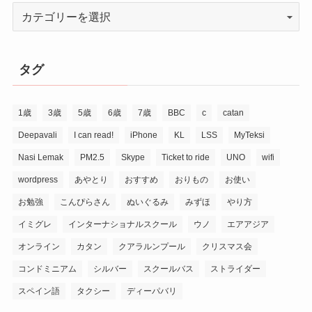
タグ
1歳
3歳
5歳
6歳
7歳
BBC
c
catan
Deepavali
I can read!
iPhone
KL
LSS
MyTeksi
Nasi Lemak
PM2.5
Skype
Ticket to ride
UNO
wifi
wordpress
あやとり
おすすめ
おりもの
お使い
お勉強
こんぴらさん
ぬいぐるみ
みずほ
やり方
イミグレ
インターナショナルスクール
ウノ
エアアジア
オンライン
カタン
クアラルンプール
クリスマス会
コンドミニアム
シルバー
スクールバス
ストライダー
スペイン語
タクシー
ディーパバリ