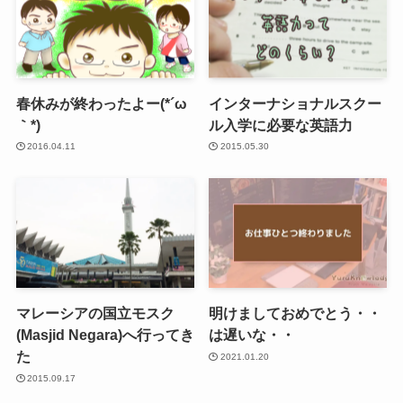
春休みが終わったよー(*´ω
インターナショナルスクー
｀*)
ル入学に必要な英語力
2016.04.11
2015.05.30
マレーシアの国立モスク
明けましておめでとう・・
(Masjid Negara)へ行ってき
は遅いな・・
た
2021.01.20
2015.09.17