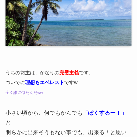
うちの坊主は、かなりの
完璧主義
です。
ついでに
理想もエベレスト
ですw
全く誰に似たんだww
小さい頃から、何でもかんでも
「ぼくするー！」
と
明らかに出来そうもない事でも、出来る！と思い