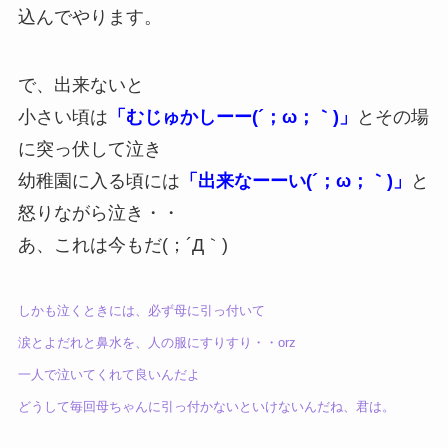
込んでやります。
で、出来ないと
小さい頃は
「むじゅかしーー(´；ω；｀)」
とその場
に突っ伏して泣き
幼稚園に入る頃には
「出来なーーい(´；ω；｀)」
と
怒りながら泣き・・
あ、これは今もだ(；´Д｀)
しかも泣くときには、必ず母に引っ付いて
涙とよだれと鼻水を、人の服にすりすり・・orz
一人で泣いてくれて良いんだよ
どうして毎回母ちゃんに引っ付かないといけないんだね、君は。