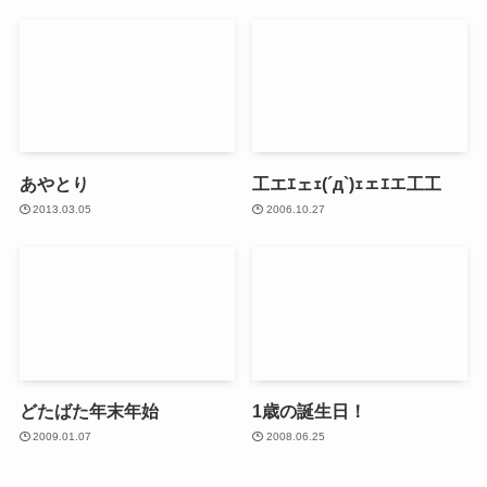
あやとり
工エｴェｪ(´д`)ｪェｴエ工工
2013.03.05
2006.10.27
どたばた年末年始
1歳の誕生日！
2009.01.07
2008.06.25