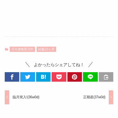
只今放牧育児中
妊娠10ヶ月
よかったらシェアしてね！
臨月突入!(36w0d)
正期産(37w0d)