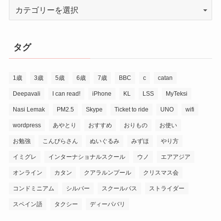
タグ
1歳
3歳
5歳
6歳
7歳
BBC
c
catan
Deepavali
I can read!
iPhone
KL
LSS
MyTeksi
Nasi Lemak
PM2.5
Skype
Ticket to ride
UNO
wifi
wordpress
あやとり
おすすめ
おりもの
お使い
お勉強
こんぴらさん
ぬいぐるみ
みずほ
やり方
イミグレ
インターナショナルスクール
ウノ
エアアジア
オンライン
カタン
クアラルンプール
クリスマス会
コンドミニアム
シルバー
スクールバス
ストライダー
スペイン語
タクシー
ディーパバリ