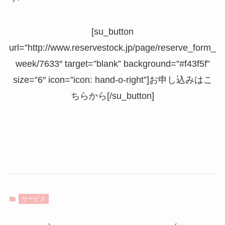
[su_button
url=”http://www.reservestock.jp/page/reserve_form_
week/7633″ target=”blank” background=”#f43f5f”
size=”6″ icon=”icon: hand-o-right”]お申し込みはこ
ちらから[/su_button]
サービス