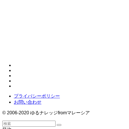
ー
お
MyTeksi
Nasi Lemak
PM2.5
Skype
Ticket to ride
UNO
wifi
wordpress
あやとり
すすめ
やり
おりもの
お使い
お勉強
こんぴらさん
ぬいぐるみ
みずほ
インターナショナルスクー
方
イミグレ
ル
オンライン
クリスマ
ウノ
エアアジア
カタン
クアラルンプール
ス会
スペイン語
コンドミニアム
シルバー
スクールバス
ストライダー
タクシ
ー
ディーパバリ
プライバシーポリシー
お問い合わせ
© 2006-2020 ゆるナレッジfromマレーシア