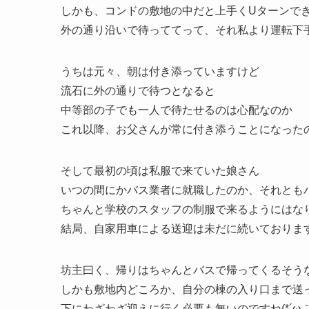
しかも、コンドの敷地の中だと上手くUターンで
外の通り沿いで待っててって、それ私より運転下手
うちは元々、朝は付き添っていますけど
流石に外の通りで待つとなると
中等部の子でも一人で待たせるのは心配なのか
これ以降、お父さんが常に付き添うことになったので
そして最初の頃は私服で来ていた娘さん
いつの間にかバス業者に就職したのか、それとも
ちゃんと学校のスタッフの制服で来るようにはな
結局、自家用車による送迎は未だに続いておりま
坊主曰く、帰りはちゃんとバスで帰ってくるそう
しかも敷地内どころか、自分の棟の入り口まで送
下にわざわざ迎えに行く必要も無いのですね(*´ω｀