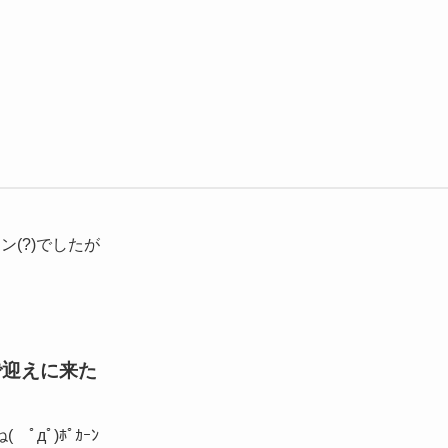
(?)でしたが
で迎えに来た
дﾟ)ﾎﾟｶｰﾝ