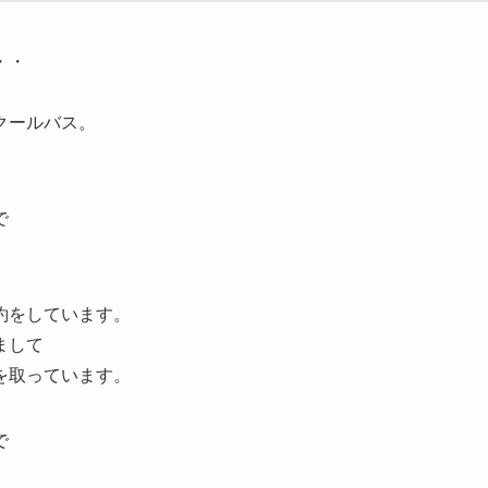
・・
クールバス。
で
。
約をしています。
まして
を取っています。
で