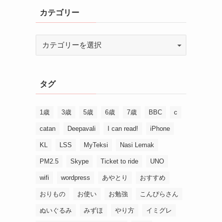
カテゴリー
タグ
1歳
3歳
5歳
6歳
7歳
BBC
c
catan
Deepavali
I can read!
iPhone
KL
LSS
MyTeksi
Nasi Lemak
PM2.5
Skype
Ticket to ride
UNO
wifi
wordpress
あやとり
おすすめ
おりもの
お使い
お勉強
こんぴらさん
ぬいぐるみ
みずほ
やり方
イミグレ