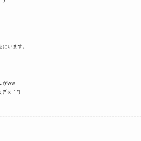
港にいます。
んがww
´ω｀*)