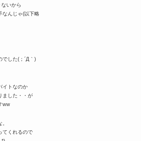
きないから
なんじゃ(以下略
した(；´Д｀)
バイトなのか
りました・・が
すww
な。
ってくれるので
*)