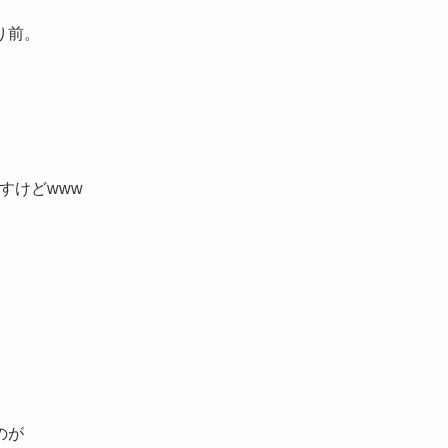
り前。
すけどwww
のが