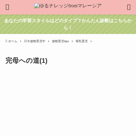
あなたの学習スタイルはどのタイプ？かんたん診断はこちらか
ら！
ホーム
只今放牧育児中
放牧育児tips
母乳育児
完母への道(1)