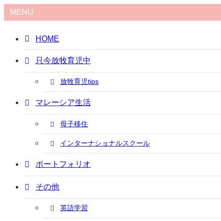
MENU
HOME
只今放牧育児中
放牧育児tips
マレーシア生活
母子移住
インターナショナルスクール
ポートフォリオ
その他
英語学習