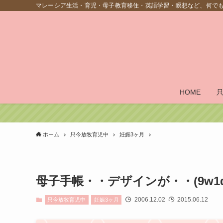
マレーシア生活・育児・母子教育移住・英語学習・瞑想など、何で
HOME
ホーム
只今放牧育児中
妊娠3ヶ月
母子手帳・・デザインが・・(9w1d
2006.12.02
2015.06.12
只今放牧育児中
妊娠3ヶ月