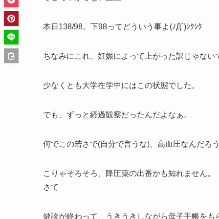
本日138/98。下98ってどういう事よ(ﾉД`)ｼｸｼｸ
ちなみにこれ、妊娠によって上がった訳じゃない
少なくとも大学在学中にはこの状態でした。
でも、ずっと経過観察だったんだよなぁ。
何でこの若さで(自分で言うな)、高血圧なんだろ
こりゃそろそろ、降圧薬の出番かも知れません。
さて
健診が終わって、うきうきしながら母子手帳をも