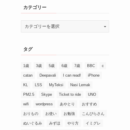
カテゴリー
タグ
1歳
3歳
5歳
6歳
7歳
BBC
c
catan
Deepavali
I can read!
iPhone
KL
LSS
MyTeksi
Nasi Lemak
PM2.5
Skype
Ticket to ride
UNO
wifi
wordpress
あやとり
おすすめ
おりもの
お使い
お勉強
こんぴらさん
ぬいぐるみ
みずほ
やり方
イミグレ