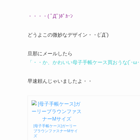
・・・・( ﾟДﾟ)ﾎﾟｶｰﾝ
どうよこの微妙なデザイン・・(;´Д`)
旦那にメールしたら
「・・か、かわいい母子手帳ケース買おうな(´･ω･`
早速頼んじゃいましたよ・・
[母子手帳ケース]ガーリー
ブラウンファスナーMサイ
ズ