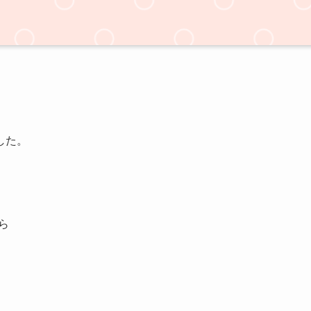
した。
。
ら