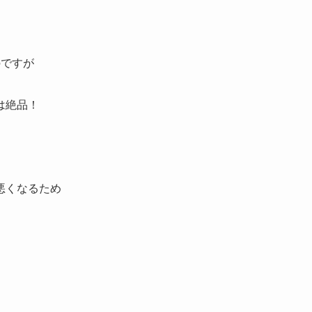
のですが
は絶品！
悪くなるため