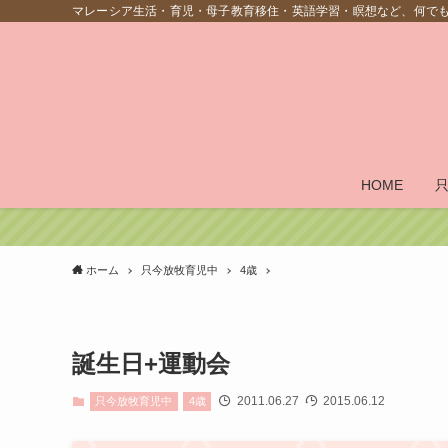
マレーシア生活・育児・母子教育移住・英語学習・瞑想など、何で
HOME
ホーム
只今放牧育児中
4歳
誕生日+運動会
2011.06.27
2015.06.12
只今放牧育児中
4歳