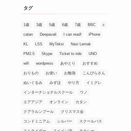
タグ
1歳
3歳
5歳
6歳
7歳
BBC
c
catan
Deepavali
I can read!
iPhone
KL
LSS
MyTeksi
Nasi Lemak
PM2.5
Skype
Ticket to ride
UNO
wifi
wordpress
あやとり
おすすめ
おりもの
お使い
お勉強
こんぴらさん
ぬいぐるみ
みずほ
やり方
イミグレ
インターナショナルスクール
ウノ
エアアジア
オンライン
カタン
クアラルンプール
クリスマス会
コンドミニアム
シルバー
スクールバス
ストライダー
スペイン語
タクシー