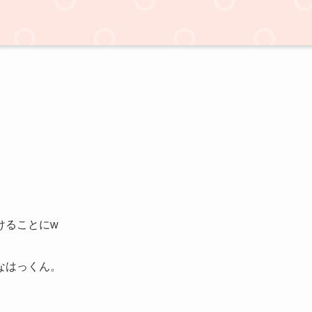
けることにw
なはっくん。