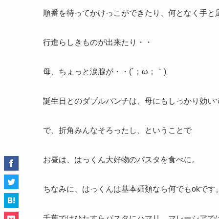
順番を待ってかけっこができたり、何となく手と
行進らしきものが出来たり・・
母、ちょっと涙腺が・・(´；ω；｀)
誕生日とのダブルパンチは、母にもしっかり効い
で、折角みんなそろったし、ということで
お昼は、はっくん大好物のパスタを食べに。
ちなみに、はっくんは基本麺類なら何でもokです
千葉ではひたすらパスタにハマリ、マレーシアでは「fish