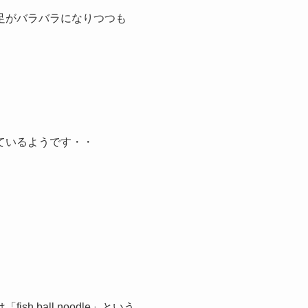
足がバラバラになりつつも
ているようです・・
。
 ball noodle」という