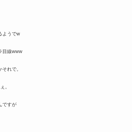
るようでw
目線www
かそれで。
ねぇ。
んですが