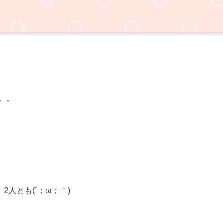
・・
人とも(´；ω；｀)