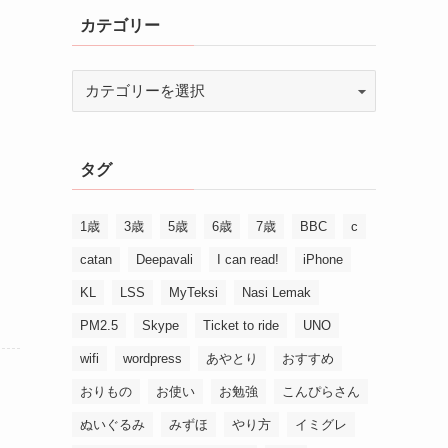
カテゴリー
タグ
1歳
3歳
5歳
6歳
7歳
BBC
c
catan
Deepavali
I can read!
iPhone
KL
LSS
MyTeksi
Nasi Lemak
PM2.5
Skype
Ticket to ride
UNO
wifi
wordpress
あやとり
おすすめ
おりもの
お使い
お勉強
こんぴらさん
ぬいぐるみ
みずほ
やり方
イミグレ