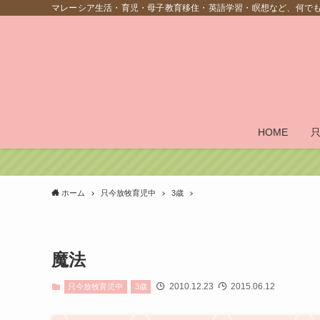
マレーシア生活・育児・母子教育移住・英語学習・瞑想など、何で
HOME
ホーム
只今放牧育児中
3歳
魔法
2010.12.23
2015.06.12
只今放牧育児中
3歳