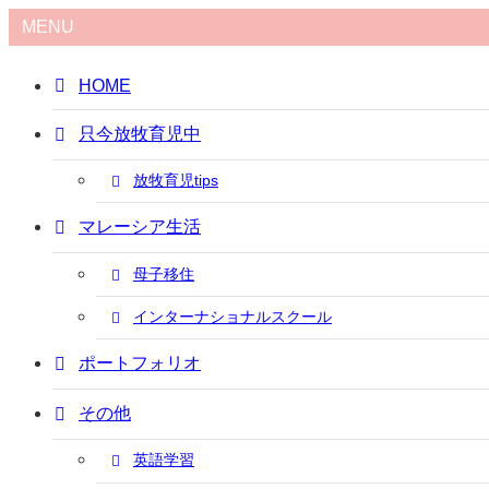
MENU
HOME
只今放牧育児中
放牧育児tips
マレーシア生活
母子移住
インターナショナルスクール
ポートフォリオ
その他
英語学習