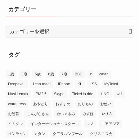
カテゴリー
タグ
1歳
3歳
5歳
6歳
7歳
BBC
c
catan
Deepavali
I can read!
iPhone
KL
LSS
MyTeksi
Nasi Lemak
PM2.5
Skype
Ticket to ride
UNO
wifi
wordpress
あやとり
おすすめ
おりもの
お使い
お勉強
こんぴらさん
ぬいぐるみ
みずほ
やり方
イミグレ
インターナショナルスクール
ウノ
エアアジア
オンライン
カタン
クアラルンプール
クリスマス会