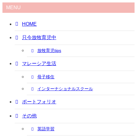
MENU
HOME
只今放牧育児中
放牧育児tips
マレーシア生活
母子移住
インターナショナルスクール
ポートフォリオ
その他
英語学習