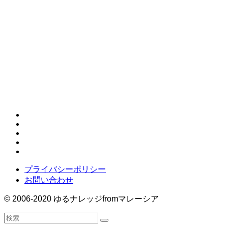
お
MyTeksi
Nasi Lemak
PM2.5
Skype
Ticket to ride
UNO
wifi
wordpress
あやとり
すすめ
やり
おりもの
お使い
お勉強
こんぴらさん
ぬいぐるみ
みずほ
インターナショナルスクー
方
イミグレ
ル
オンライン
クリスマ
ウノ
エアアジア
カタン
クアラルンプール
ス会
スペイン語
コンドミニアム
シルバー
スクールバス
ストライダー
タクシ
ー
ディーパバリ
プライバシーポリシー
お問い合わせ
© 2006-2020 ゆるナレッジfromマレーシア