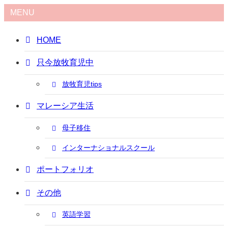
MENU
HOME
只今放牧育児中
放牧育児tips
マレーシア生活
母子移住
インターナショナルスクール
ポートフォリオ
その他
英語学習