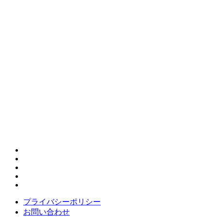
カテゴリー
タグ
5歳
KL
1歳
6歳
3歳
7歳
BBC
c
catan
Deepavali
I can read!
iPhone
LSS
お
MyTeksi
Nasi Lemak
PM2.5
Skype
Ticket to ride
UNO
wifi
wordpress
あやとり
すすめ
やり
おりもの
お使い
お勉強
こんぴらさん
ぬいぐるみ
みずほ
インターナショナルスクー
方
イミグレ
ル
オンライン
クリスマ
ウノ
エアアジア
カタン
クアラルンプール
ス会
スペイン語
コンドミニアム
シルバー
スクールバス
ストライダー
タクシ
ー
ディーパバリ
プライバシーポリシー
お問い合わせ