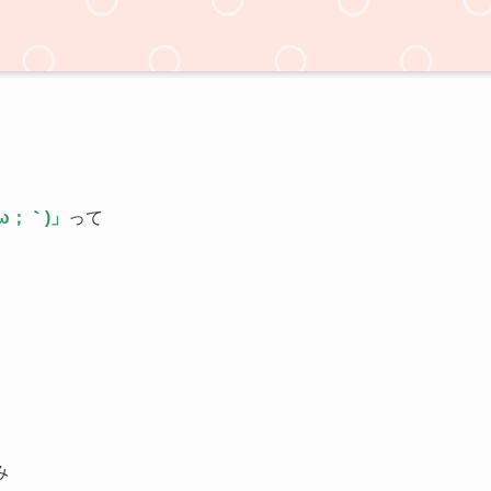
ω；｀)」
って
み