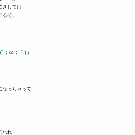
泣きしては
てるぞ。
´；ω；｀)」
になっちゃって
言われ