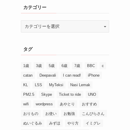
カテゴリー
タグ
1歳
3歳
5歳
6歳
7歳
BBC
c
catan
Deepavali
I can read!
iPhone
KL
LSS
MyTeksi
Nasi Lemak
PM2.5
Skype
Ticket to ride
UNO
wifi
wordpress
あやとり
おすすめ
おりもの
お使い
お勉強
こんぴらさん
ぬいぐるみ
みずほ
やり方
イミグレ