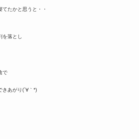
寝てたかと思うと・・
剤を落とし
陰で
あがり(´∀｀*)