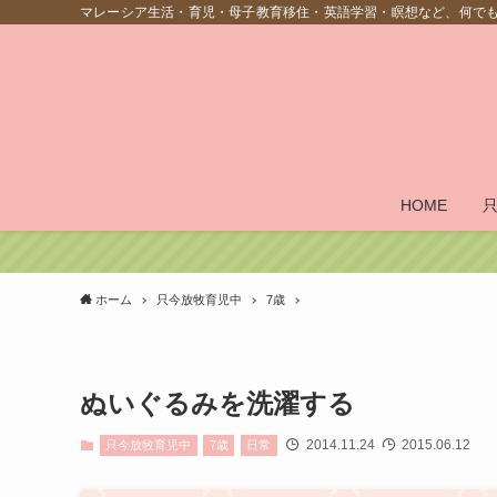
マレーシア生活・育児・母子教育移住・英語学習・瞑想など、何で
HOME
ホーム
只今放牧育児中
7歳
ぬいぐるみを洗濯する
2014.11.24
2015.06.12
只今放牧育児中
7歳
日常