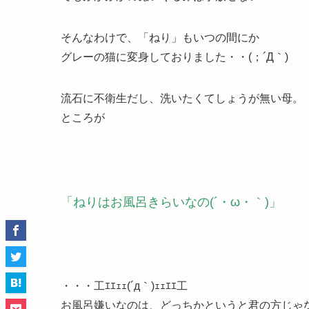
そんなわけで、「ねり」もいつの間にか
グレーの猫に変身しておりました・・(；´Д｀)
流石に不衛生だし、洗いたくてしょうが無い母。
ところが
「ねりはお風呂きらいなの(´・ω・｀)」
・・・工ｴｴｪｪ(´д｀)ｪｪｴｴ工
お風呂嫌いなのは、どっちかというと君の方じゃな