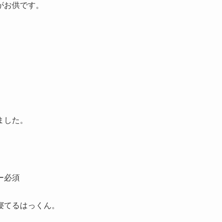
がお供です。
ました。
ー必須
寝てるはっくん。