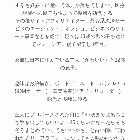
するも妊娠・出産にて体力が落ちてしまい、医療
現場への疑問も相まって復帰を断念する。
その後サイトアフィリエイター、外資系決済サー
ビスのエージェント、オフショアビジネスのサポ
ート事業などを経て、現在は13歳の男の子を連れ
てマレーシアに親子留学し8年目。
家族は日本に住んでいる主人（かわいい）と12歳
の息子。
趣味はお絵描き、ボードゲーム、ドール(フルチョ
SDMオーナー)・器楽演奏(ピアノ・リコーダー)・
瞑想と多岐に渡る。
主人にプロポーズされた日に「45歳まではあちこ
ち手を出してもいいよ、45くらいになったらそろ
そろまとめていってもいいかも」と占い師に言わ
れた通り、アラフォーになっても興味の向いた方