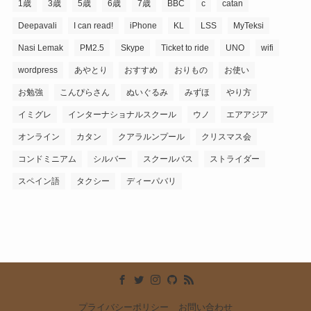
1歳
3歳
5歳
6歳
7歳
BBC
c
catan
Deepavali
I can read!
iPhone
KL
LSS
MyTeksi
Nasi Lemak
PM2.5
Skype
Ticket to ride
UNO
wifi
wordpress
あやとり
おすすめ
おりもの
お使い
お勉強
こんぴらさん
ぬいぐるみ
みずほ
やり方
イミグレ
インターナショナルスクール
ウノ
エアアジア
オンライン
カタン
クアラルンプール
クリスマス会
コンドミニアム
シルバー
スクールバス
ストライダー
スペイン語
タクシー
ディーパバリ
プライバシーポリシー
お問い合わせ