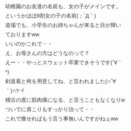
幼稚園のお友達の名前も、女の子がメインです。
というかほぼ8割女の子の名前(；´Д｀)
道場でも、小学生のお姉ちゃんが来ると目が輝い
ておりますww
いいのかこれで・・
え、お母さんの方はどうなのって？
えー・・やっとスウェット卒業できそうです(´∀｀
*)
剣道着と袴を用意してね、と言われました(∩´∀
｀)∩ﾜｰｲ
稽古の度に筋肉痛になる、と言うこともなくなりw
ついでに肩こりもすっかり治って・・
これで痩せればもう言う事無いんですがねぇww