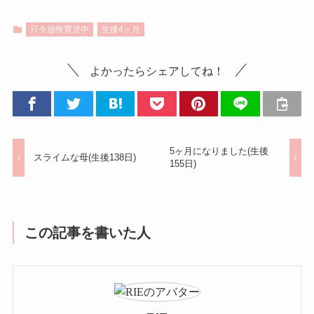
只今放牧育児中
生後4ヶ月
よかったらシェアしてね！
5ヶ月になりました(生後
スライムな母(生後138日)
155日)
この記事を書いた人