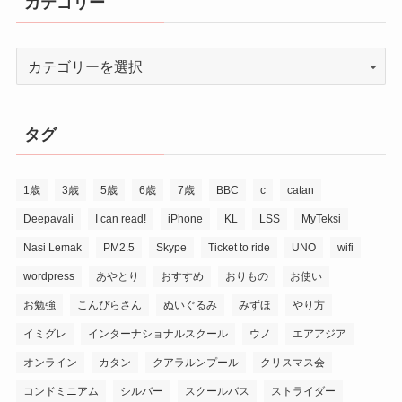
カテゴリー
タグ
1歳
3歳
5歳
6歳
7歳
BBC
c
catan
Deepavali
I can read!
iPhone
KL
LSS
MyTeksi
Nasi Lemak
PM2.5
Skype
Ticket to ride
UNO
wifi
wordpress
あやとり
おすすめ
おりもの
お使い
お勉強
こんぴらさん
ぬいぐるみ
みずほ
やり方
イミグレ
インターナショナルスクール
ウノ
エアアジア
オンライン
カタン
クアラルンプール
クリスマス会
コンドミニアム
シルバー
スクールバス
ストライダー