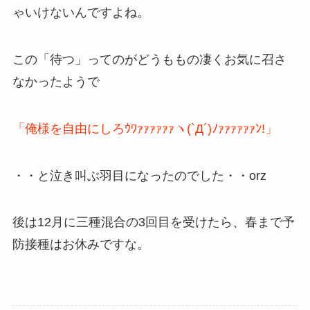
ゃいけないんですよね。
この「待つ」ってのがどうももの凄くお気に召さ
なかったようで
「俺様を自由にしろｳﾜｧｧｧｧｧｧヽ(`Д´)ﾉｧｧｧｧｧｧﾝ!」
・・と泣き叫ぶ羽目になったのでした・・orz
後は12月に三種混合の3回目を受けたら、春まで予
防接種はお休みですな。